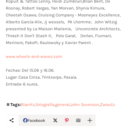
Kopuit & Tattoo Lenny, Heidi Zumbrun,Brian Bent, De
Rosnay, Robert Vargas, Yan Morvan, Shynia Kimura,
Cheetah Osawa, Cruising Company - Mooneyes Excellence,
Alberto García-Alix, Jj wessels, PA Lhomme; John Witzig
presented by La Maison Marienia, Unconcrete Architects,
Thrash It Don't Stash It, Polo Garat, Derlan, Fiumani,
Merinero, PakoPi, Raulowsky y Xavier Parent .
www.wheels-and-waves.com
Fechas: Del 15.06 y 16.06.
Lugar: Casa Ciriza, Trintxerpe, Pasaia.
Entrada: 6 euros.
Tags:
Biarritz
fotografía
general
John Severson
Zarautz
Facebook