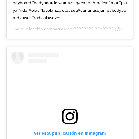
odyboard#bodyboarder#amazing#canon#radical#mar#pla
ya#rider#olas#lovelanzarote#sea#canarias#jump#bodybo
ard#swell#radicalswaves
Una publicación compartida de
???????? ??V?? ??
(@radicals.waves) el
Ver esta publicación en Instagram