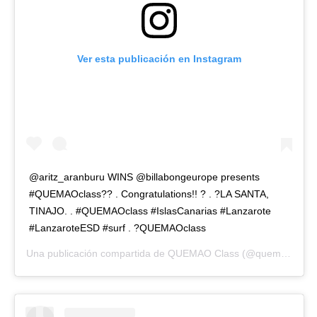
Ver esta publicación en Instagram
@aritz_aranburu WINS @billabongeurope presents
#QUEMAOclass?? . Congratulations!! ? . ?LA SANTA,
TINAJO. . #QUEMAOclass #IslasCanarias #Lanzarote
#LanzaroteESD #surf . ?QUEMAOclass
Una publicación compartida de
QUEMAO Class
(@quemao_class) el