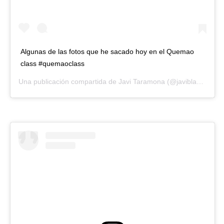
Algunas de las fotos que he sacado hoy en el Quemao
class #quemaoclass
Una publicación compartida de
Javi Taramona
(@javiblacksand) el