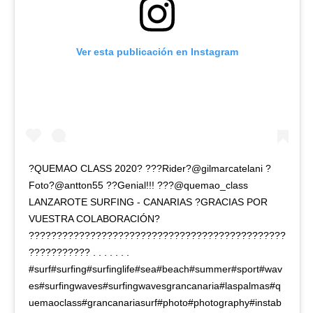
Ver esta publicación en Instagram
?QUEMAO CLASS 2020? ???Rider?@gilmarcatelani ?
Foto?@antton55 ??Genial!!! ???@quemao_class
LANZAROTE SURFING - CANARIAS ?GRACIAS POR
VUESTRA COLABORACIÓN?
??????????????????????????????????????????????
??????????? . . . . . . .
#surf#surfing#surfinglife#sea#beach#summer#sport#wav
es#surfingwaves#surfingwavesgrancanaria#laspalmas#q
uemaoclass#grancanariasurf#photo#photography#instab