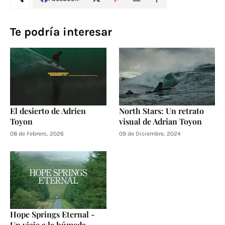
Te podría interesar
El desierto de Adrien
North Stars: Un retrato
Toyon
visual de Adrian Toyon
08 de Febrero, 2026
09 de Diciembre, 2024
Hope Springs Eternal -
Un viaje a la húmeda