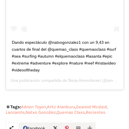
Dando espectáculo @natxogonzalez1 con un 9,43 en
cuartos de final del @quemao_class #quemaoclass #surf
#sea #surfing #autumn #elquemaoclass #lasanta #epic
#extreme #adventure #explore #nature #reef #instavideo
#videooftheday
Una publicación compartida de
Borja Amondarain
(@amondas) el
Tags:
Adrien Toyon
Aritz Aranburu
Gearoid Mcdaid
Lanzarote
Natxo González
Quemao Class
Recientes
Facebook