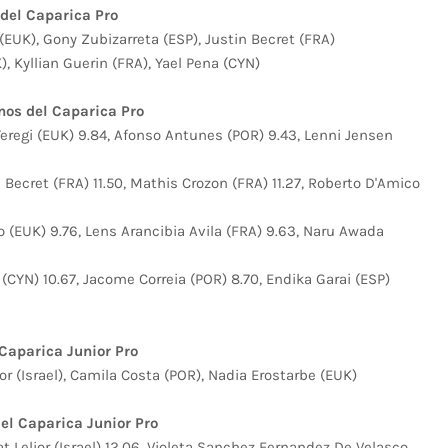
del Caparica Pro
(EUK), Gony Zubizarreta (ESP), Justin Becret (FRA)
, Kyllian Guerin (FRA), Yael Pena (CYN)
nos del Caparica Pro
Yeregi (EUK) 9.84, Afonso Antunes (POR) 9.43, Lenni Jensen
 Becret (FRA) 11.50, Mathis Crozon (FRA) 11.27, Roberto D'Amico
o (EUK) 9.76, Lens Arancibia Avila (FRA) 9.63, Naru Awada
 (CYN) 10.67, Jacome Correia (POR) 8.70, Endika Garai (ESP)
Caparica Junior Pro
or (Israel), Camila Costa (POR), Nadia Erostarbe (EUK)
el Caparica Junior Pro
t Lelior (Israel) 12.06, Violeta Sanchez Fernandez De Velasco