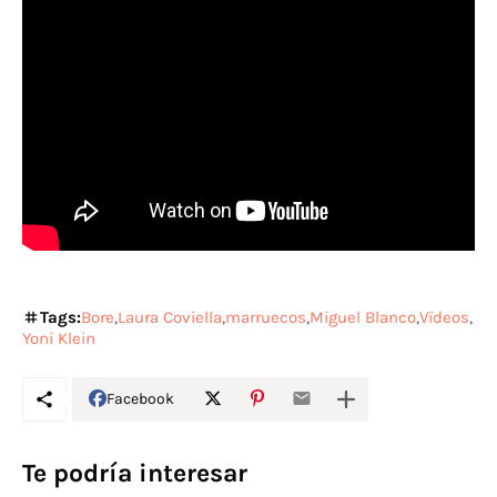
Tags:
Bore
Laura Coviella
marruecos
Miguel Blanco
Vïdeos
Yoni Klein
Facebook
Te podría interesar