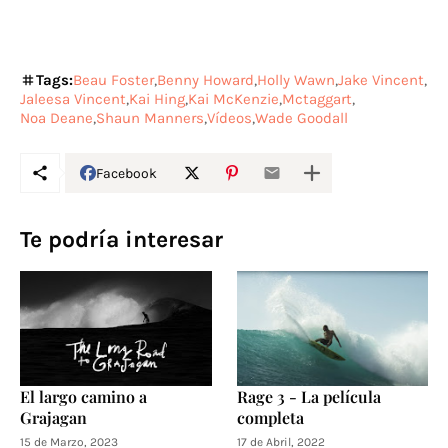
Tags:
Beau Foster
Benny Howard
Holly Wawn
Jake Vincent
Jaleesa Vincent
Kai Hing
Kai McKenzie
Mctaggart
Noa Deane
Shaun Manners
Vídeos
Wade Goodall
Facebook
Te podría interesar
El largo camino a
Rage 3 - La película
Grajagan
completa
15 de Marzo, 2023
17 de Abril, 2022