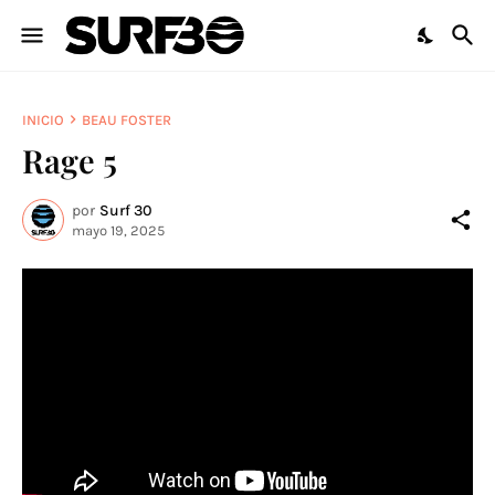
INICIO
BEAU FOSTER
Rage 5
por
Surf 30
mayo 19, 2025