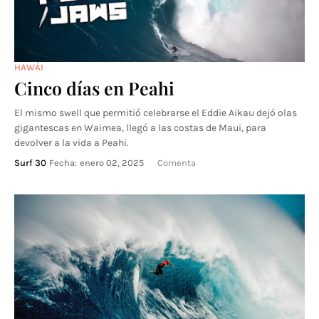
HAWÁI
Cinco días en Peahi
El mismo swell que permitió celebrarse el Eddie Aikau dejó olas
gigantescas en Waimea, llegó a las costas de Maui, para
devolver a la vida a Peahi.
Surf 30
Fecha:
enero 02, 2025
Comenta