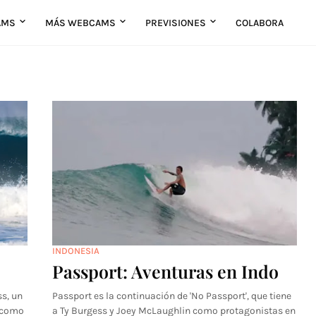
AMS
MÁS WEBCAMS
PREVISIONES
COLABORA
INDONESIA
Passport: Aventuras en Indo
ss, un
Passport es la continuación de 'No Passport', que tiene
s como
a Ty Burgess y Joey McLaughlin como protagonistas en