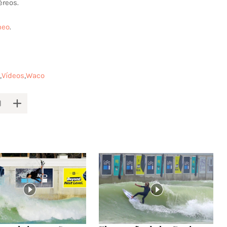
éreos.
meo
.
Vídeos
Waco