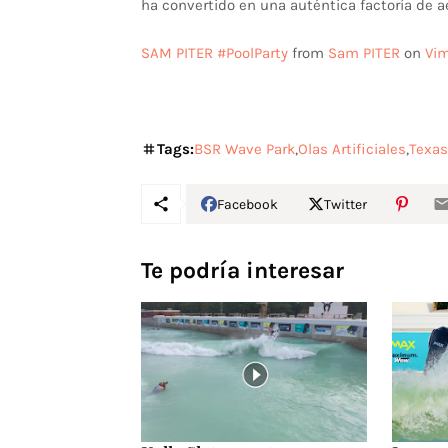
ha convertido en una auténtica factoría de a
SAM PITER #PoolParty
from
Sam PITER
on
Vi
Tags:
BSR Wave Park
Olas Artificiales
Texas
Facebook
Twitter
Te podría interesar