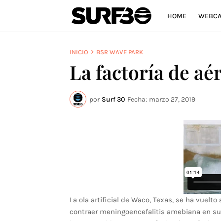
HOME
WEBC
INICIO
BSR WAVE PARK
La factoría de aé
por
Surf 30
Fecha:
marzo 27, 2019
La ola artificial de Waco, Texas, se ha vuelt
contraer meningoencefalitis amebiana en sus