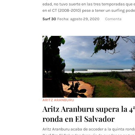
edad, no tuvo suerte en las tres temporadas que 
en el CT (2008-2010) pese a tener un surfing pode
Surf 30
Fecha:
agosto 29, 2020
Comenta
ARITZ ARANBURU
Aritz Aranburu supera la 4
ronda en El Salvador
Aritz Aranburu acaba de acceder a la quinta rond