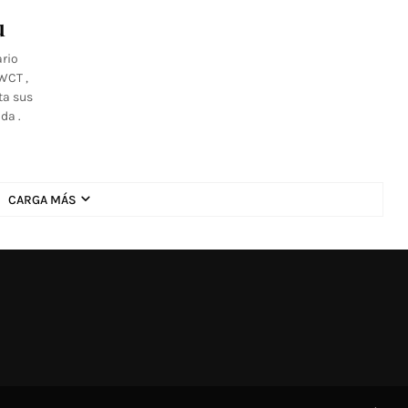
u
ario
WCT ,
ta sus
da .
CARGA MÁS