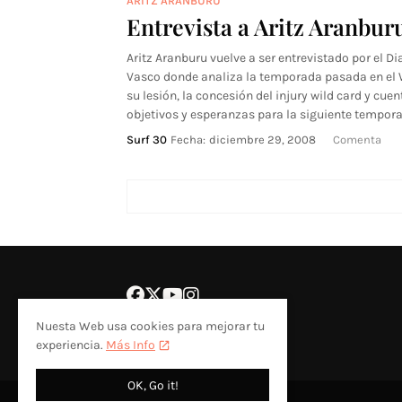
ARITZ ARANBURU
Entrevista a Aritz Aranbur
Aritz Aranburu vuelve a ser entrevistado por el Di
Vasco donde analiza la temporada pasada en el 
su lesión, la concesión del injury wild card y cuen
objetivos y esperanzas para la siguiente tempora
Surf 30
Fecha:
diciembre 29, 2008
Comenta
Nuesta Web usa cookies para mejorar tu
experiencia.
Más Info
OK, Go it!