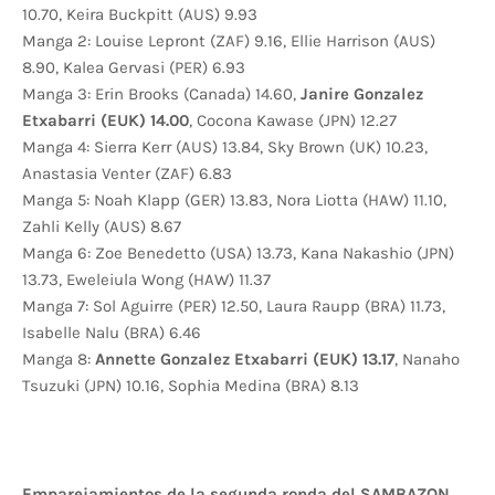
10.70, Keira Buckpitt (AUS) 9.93
Manga 2: Louise Lepront (ZAF) 9.16, Ellie Harrison (AUS)
8.90, Kalea Gervasi (PER) 6.93
Manga 3: Erin Brooks (Canada) 14.60,
Janire Gonzalez
Etxabarri (EUK) 14.00
, Cocona Kawase (JPN) 12.27
Manga 4: Sierra Kerr (AUS) 13.84, Sky Brown (UK) 10.23,
Anastasia Venter (ZAF) 6.83
Manga 5: Noah Klapp (GER) 13.83, Nora Liotta (HAW) 11.10,
Zahli Kelly (AUS) 8.67
Manga 6: Zoe Benedetto (USA) 13.73, Kana Nakashio (JPN)
13.73, Eweleiula Wong (HAW) 11.37
Manga 7: Sol Aguirre (PER) 12.50, Laura Raupp (BRA) 11.73,
Isabelle Nalu (BRA) 6.46
Manga 8:
Annette Gonzalez Etxabarri (EUK) 13.17
, Nanaho
Tsuzuki (JPN) 10.16, Sophia Medina (BRA) 8.13
Emparejamientos de la segunda ronda del SAMBAZON