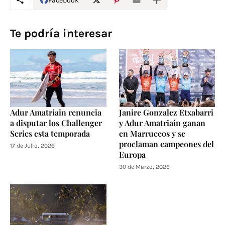
Facebook
Te podría interesar
Adur Amatriain renuncia
Janire Gonzalez Etxabarri
a disputar los Challenger
y Adur Amatriain ganan
Series esta temporada
en Marruecos y se
proclaman campeones del
17 de Julio, 2026
Europa
30 de Marzo, 2026