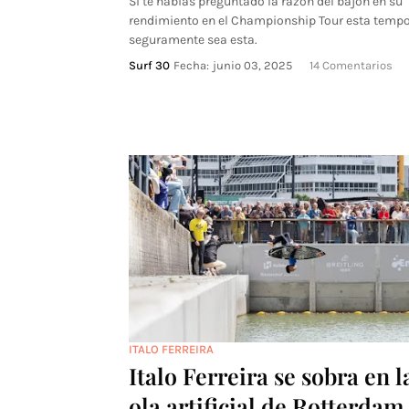
Si te habías preguntado la razón del bajón en su
rendimiento en el Championship Tour esta temp
seguramente sea esta.
Surf 30
Fecha:
junio 03, 2025
14 Comentarios
ITALO FERREIRA
Italo Ferreira se sobra en l
ola artificial de Rotterdam