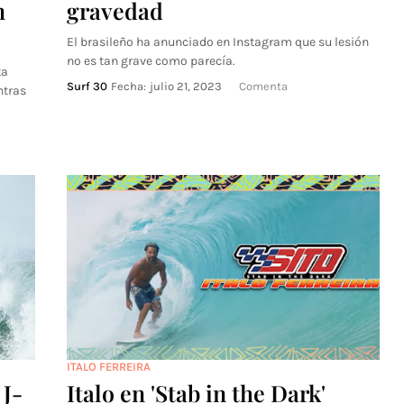
n
gravedad
El brasileño ha anunciado en Instagram que su lesión
no es tan grave como parecía.
ta
Surf 30
Fecha:
julio 21, 2023
Comenta
ntras
ITALO FERREIRA
 J-
Italo en 'Stab in the Dark'