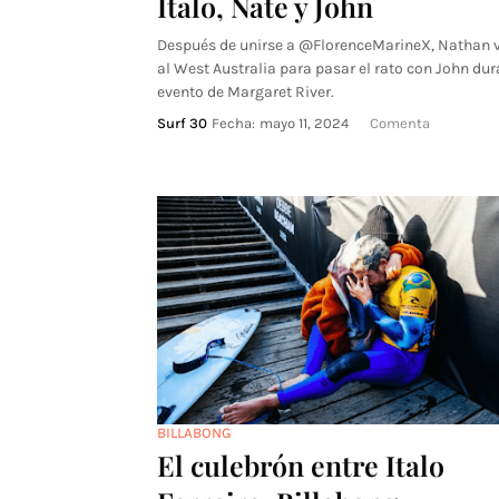
Italo, Nate y John
Después de unirse a @FlorenceMarineX, Nathan v
al West Australia para pasar el rato con John dur
evento de Margaret River.
Surf 30
Fecha:
mayo 11, 2024
Comenta
BILLABONG
El culebrón entre Italo