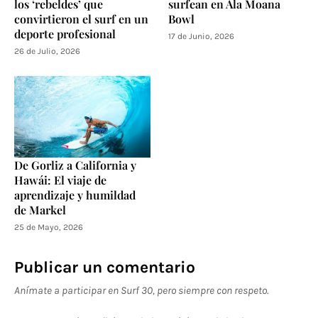
los ‘rebeldes’ que
surfean en Ala Moana
convirtieron el surf en un
Bowl
deporte profesional
17 de Junio, 2026
26 de Julio, 2026
De Gorliz a California y
Hawái: El viaje de
aprendizaje y humildad
de Markel
25 de Mayo, 2026
Publicar un comentario
Anímate a participar en Surf 30, pero siempre con respeto.