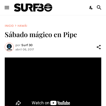
INICIO
HAWÁI
Sábado mágico en Pipe
por
Surf 30
abril 06, 2017