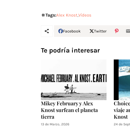
Tags:
Alex Knost
Vídeos
Facebook
Twitter
Te podría interesar
Mikey February y Alex
Choice
Knost surfean el planeta
viaje a
tierra
Knost
13 de Marzo, 2026
24 de Sep