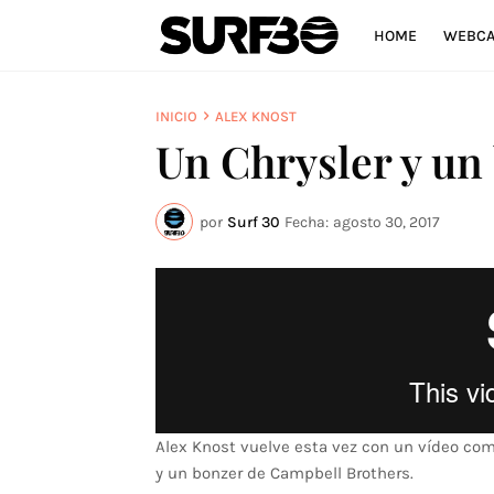
HOME
WEBC
INICIO
ALEX KNOST
Un Chrysler y un
por
Surf 30
Fecha:
agosto 30, 2017
Alex Knost vuelve esta vez con un vídeo com
y un bonzer de Campbell Brothers.