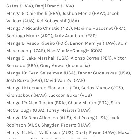
Gates (HAW), Benji Brand (HAW)
Manga 6: Caio Ibelli (BRA), Joshua Moniz (HAW), Jacob
Willcox (AUS), Kei Kobayashi (USA)
Manga 7: Ricardo Christie (NZL), Maxime Huscenot (FRA),
Santiago Muniz (ARG), Aritz Aranburu (ESP)
Manga 8: Vasco Ribeiro (POR), Barron Mamiya (HAW), Adin
Masencamp (ZAF), Noe Mar McGonagle (COS)
Manga 9: Jake Marshall (USA), Alonso Correa (PER), Victor
Bernardo (BRA), Oney Anwar (Indonesia)
Manga 10: Evan Geiselman (USA), Tanner Gudauskas (USA),
Josh Burke (BAR), David Van Zyl (ZAF)
Manga 11: Leonardo Fioravanti (ITA), Carlos Munoz (COS),
Kiron Jabour (HAW), Jackson Baker (AUS)
Manga 12: Alex Ribeiro (BRA), Charly Martin (FRA), Skip
McCullough (USA), Torrey Meister (HAW)
Manga 13: Dion Atkinson (AUS), Nat Young (USA), Jack
Robinson (AUS), Shayden Pacarro (HAW)
Manga 14: Matt Wilkinson (AUS), Dusty Payne (HAW), Makai