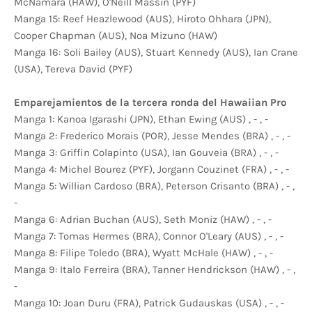
McNamara (HAW), O'Neill Massin (PYF)
Manga 15: Reef Heazlewood (AUS), Hiroto Ohhara (JPN),
Cooper Chapman (AUS), Noa Mizuno (HAW)
Manga 16: Soli Bailey (AUS), Stuart Kennedy (AUS), Ian Crane
(USA), Tereva David (PYF)
Emparejamientos de la tercera ronda del Hawaiian Pro
Manga 1: Kanoa Igarashi (JPN), Ethan Ewing (AUS) , - , -
Manga 2: Frederico Morais (POR), Jesse Mendes (BRA) , - , -
Manga 3: Griffin Colapinto (USA), Ian Gouveia (BRA) , - , -
Manga 4: Michel Bourez (PYF), Jorgann Couzinet (FRA) , - , -
Manga 5: Willian Cardoso (BRA), Peterson Crisanto (BRA) , - ,
-
Manga 6: Adrian Buchan (AUS), Seth Moniz (HAW) , - , -
Manga 7: Tomas Hermes (BRA), Connor O'Leary (AUS) , - , -
Manga 8: Filipe Toledo (BRA), Wyatt McHale (HAW) , - , -
Manga 9: Italo Ferreira (BRA), Tanner Hendrickson (HAW) , - ,
-
Manga 10: Joan Duru (FRA), Patrick Gudauskas (USA) , - , -