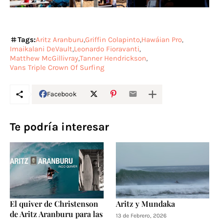
Tags:
Aritz Aranburu
Griffin Colapinto
Hawáian Pro
Imaikalani DeVault
Leonardo Fioravanti
Matthew McGillivray
Tanner Hendrickson
Vans Triple Crown Of Surfing
Facebook
Te podría interesar
El quiver de Christenson
Aritz y Mundaka
de Aritz Aranburu para las
13 de Febrero, 2026