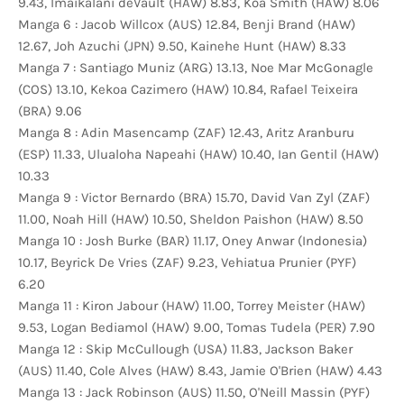
9.43, Imaikalani deVault (HAW) 8.83, Koa Smith (HAW) 8.06
Manga 6 : Jacob Willcox (AUS) 12.84, Benji Brand (HAW)
12.67, Joh Azuchi (JPN) 9.50, Kainehe Hunt (HAW) 8.33
Manga 7 : Santiago Muniz (ARG) 13.13, Noe Mar McGonagle
(COS) 13.10, Kekoa Cazimero (HAW) 10.84, Rafael Teixeira
(BRA) 9.06
Manga 8 : Adin Masencamp (ZAF) 12.43, Aritz Aranburu
(ESP) 11.33, Ulualoha Napeahi (HAW) 10.40, Ian Gentil (HAW)
10.33
Manga 9 : Victor Bernardo (BRA) 15.70, David Van Zyl (ZAF)
11.00, Noah Hill (HAW) 10.50, Sheldon Paishon (HAW) 8.50
Manga 10 : Josh Burke (BAR) 11.17, Oney Anwar (Indonesia)
10.17, Beyrick De Vries (ZAF) 9.23, Vehiatua Prunier (PYF)
6.20
Manga 11 : Kiron Jabour (HAW) 11.00, Torrey Meister (HAW)
9.53, Logan Bediamol (HAW) 9.00, Tomas Tudela (PER) 7.90
Manga 12 : Skip McCullough (USA) 11.83, Jackson Baker
(AUS) 11.40, Cole Alves (HAW) 8.43, Jamie O'Brien (HAW) 4.43
Manga 13 : Jack Robinson (AUS) 11.50, O'Neill Massin (PYF)