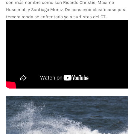
con más nombre como son Ricardo Christie, Maxime
Huscenot, y Santiago Muniz. De conseguir clasificarse para
tercera ronda se enfrentaría ya a surfistas del CT.