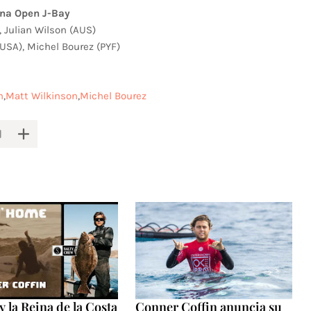
ona Open J-Bay
, Julian Wilson (AUS)
(USA), Michel Bourez (PYF)
n
Matt Wilkinson
Michel Bourez
y la Reina de la Costa
Conner Coffin anuncia su