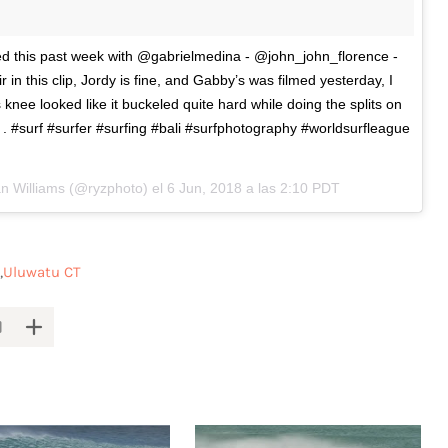
med this past week with @gabrielmedina - @john_john_florence -
 in this clip, Jordy is fine, and Gabby’s was filmed yesterday, I
 knee looked like it buckeled quite hard while doing the splits on
 . . . . . #surf #surfer #surfing #bali #surfphotography #worldsurfleague
n Williams
(@ryzphoto) el
6 Jun, 2018 a las 2:10 PDT
Uluwatu CT