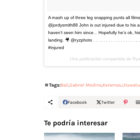
A mash up of three leg snapping punts all fil
@jordysmith88 John is out injured due to his air
haven’t seen him since... Hopefully he’s ok, his
landing. 🎥 @ryzphoto . . . . . . . . . . . . . . .
#injured
Una publicación compartida de
Rya
Tags:
Bali
Gabriel Medina
Keramas
Uluwatu
Facebook
Twitter
Te podría interesar