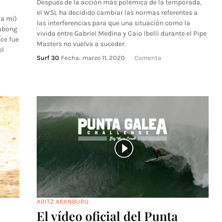
Después de la acción más polémica de la temporada,
el WSL ha decidido cambiar las normas referentes a
 a mi)
las interferencias para que una situación como la
labong
vivida entre Gabriel Medina y Caio Ibelli durante el Pipe
nce fue
Masters no vuelva a suceder.
el
Surf 30
Fecha:
marzo 11, 2020
Comenta
ARITZ ARANBURU
El vídeo oficial del Punta