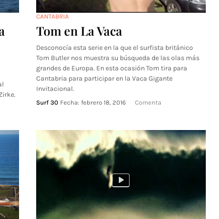
CANTABRIA
a
Tom en La Vaca
Desconocía esta serie en la que el surfista británico
Tom Butler nos muestra su búsqueda de las olas más
grandes de Europa. En esta ocasión Tom tira para
Cantabria para participar en la Vaca Gigante
al
Invitacional.
Zirke.
Surf 30
Fecha:
febrero 18, 2016
Comenta