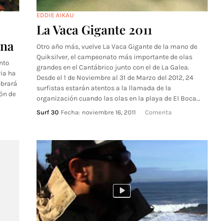
EDDIE AIKAU
La Vaca Gigante 2011
ana
Otro año más, vuelve La Vaca Gigante de la mano de
Quiksilver, el campeonato más importante de olas
nto
grandes en el Cantábrico junto con el de La Galea.
ria ha
Desde el 1 de Noviembre al 31 de Marzo del 2012, 24
ebrará
surfistas estarán atentos a la llamada de la
ón de
organización cuando las olas en la playa de El Boca…
Surf 30
Fecha:
noviembre 16, 2011
Comenta