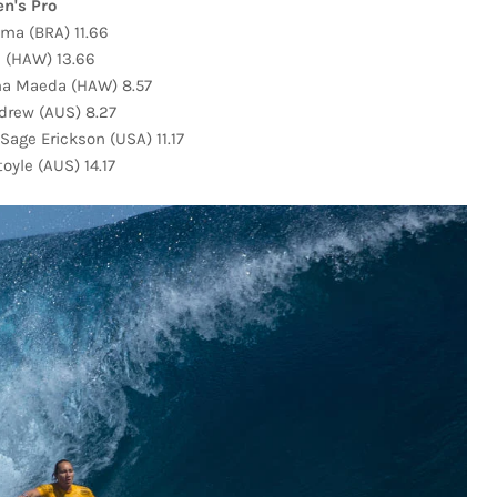
n's Pro
ima (BRA) 11.66
 (HAW) 13.66
ina Maeda (HAW) 8.57
drew (AUS) 8.27
age Erickson (USA) 11.17
oyle (AUS) 14.17