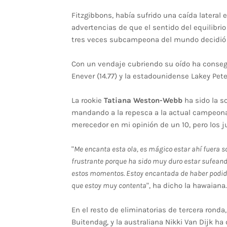
Fitzgibbons, había sufrido una caída lateral 
advertencias de que el sentido del equilibri
tres veces subcampeona del mundo decidió 
Con un vendaje cubriendo su oído ha consegu
Enever (14.77) y la estadounidense Lakey Pet
La rookie
Tatiana Weston-Webb
ha sido la so
mandando a la repesca a la actual campeona 
merecedor en mi opinión de un 10, pero los j
"
Me encanta esta ola, es mágico estar ahí fuera s
frustrante porque ha sido muy duro estar sufeand
estos momentos. Estoy encantada de haber podido 
que estoy muy contenta
", ha dicho la hawaiana.
En el resto de eliminatorias de tercera rond
Buitendag, y la australiana Nikki Van Dijk ha 