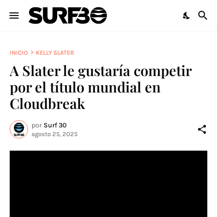
INICIO
KELLY SLATER
A Slater le gustaría competir
por el título mundial en
Cloudbreak
por
Surf 30
agosto 25, 2025