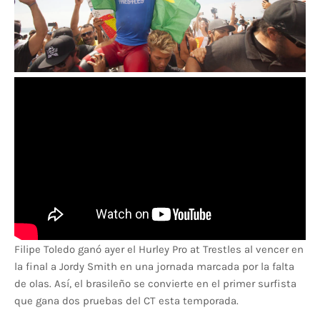
Filipe Toledo ganó ayer el Hurley Pro at Trestles al vencer en
la final a Jordy Smith en una jornada marcada por la falta
de olas. Así, el brasileño se convierte en el primer surfista
que gana dos pruebas del CT esta temporada.