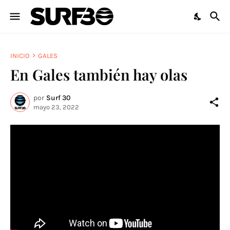
INICIO
GALES
En Gales también hay olas
por
Surf 30
mayo 23, 2022