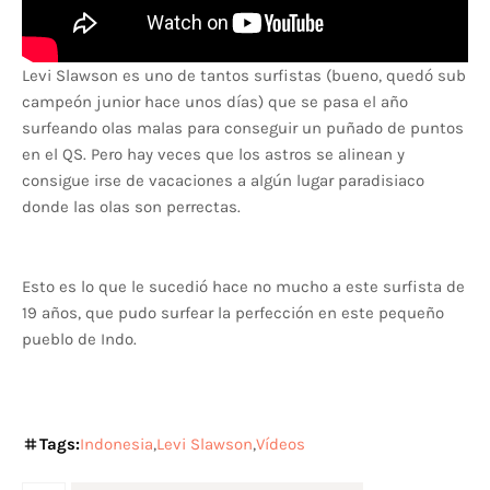
Levi Slawson es uno de tantos surfistas (bueno, quedó sub
campeón junior hace unos días) que se pasa el año
surfeando olas malas para conseguir un puñado de puntos
en el QS. Pero hay veces que los astros se alinean y
consigue irse de vacaciones a algún lugar paradisiaco
donde las olas son perrectas.
Esto es lo que le sucedió hace no mucho a este surfista de
19 años, que pudo surfear la perfección en este pequeño
pueblo de Indo.
Tags:
Indonesia
Levi Slawson
Vídeos