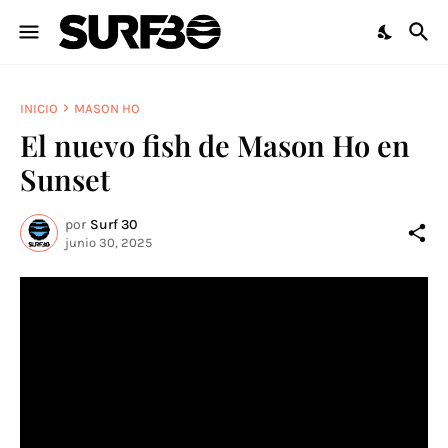
INICIO
MASON HO
El nuevo fish de Mason Ho en
Sunset
por
Surf 30
junio 30, 2025