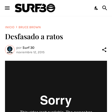
INICIO
BRUCE BROWN
Desfasado a ratos
por
Surf 30
noviembre 12, 2015