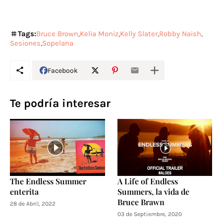
Tags:
Bruce Brown
Kelia Moniz
Kelly Slater
Robby Naish
Sesiones
Sopelana
Facebook
Te podría interesar
The Endless Summer
A Life of Endless
enterita
Summers, la vida de
Bruce Brawn
28 de Abril, 2022
03 de Septiembre, 2020