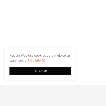
Nuesta Web usa cookies para mejorar tu
experiencia.
Más Info
OK, Go it!