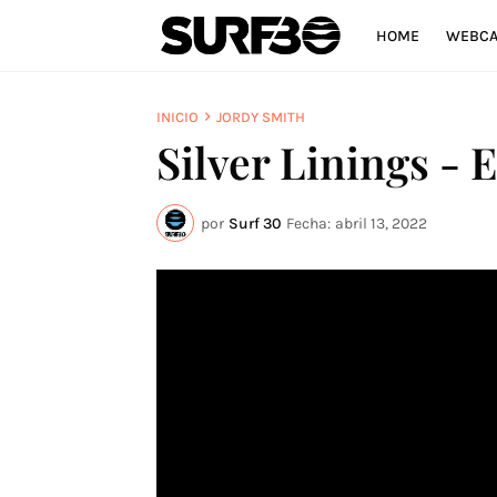
HOME
WEBC
INICIO
JORDY SMITH
Silver Linings - 
por
Surf 30
Fecha:
abril 13, 2022