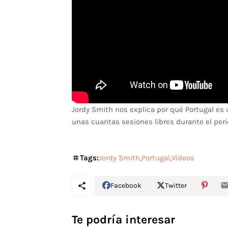
Jordy Smith nos explica por qué Portugal es 
unas cuantas sesiones libres durante el per
Tags:
Jordy Smith
Portugal
Vídeos
Facebook
Twitter
Te podría interesar